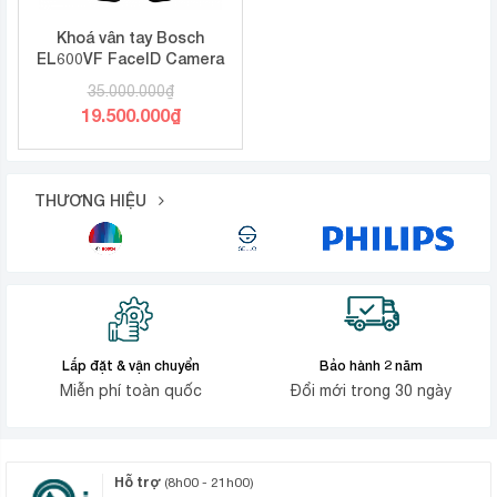
Khoá vân tay Bosch
EL600VF FaceID Camera
35.000.000
₫
Giá
19.500.000
₫
gốc
Giá
là:
hiện
35.000.000₫.
tại
THƯƠNG HIỆU
là:
19.500.000₫.
Lắp đặt & vận chuyển
Bảo hành 2 năm
Miễn phí toàn quốc
Đổi mới trong 30 ngày
Hỗ trợ
(8h00 - 21h00)