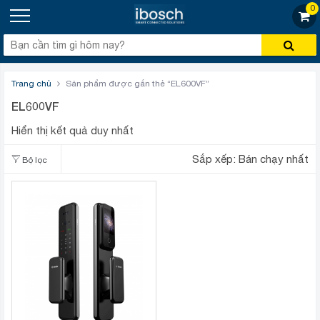
0
Trang chủ
Sản phẩm được gắn thẻ “EL600VF”
EL600VF
Hiển thị kết quả duy nhất
Sắp xếp:
Bán chạy nhất
Bộ lọc