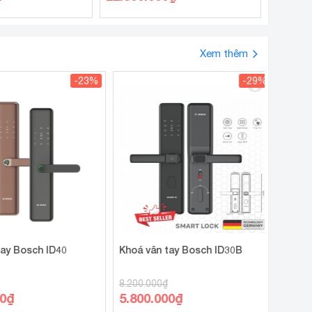
gốc
Giá
là:
hiện
₫.
35.000.000₫.
tại
Xem thêm
là:
.
-23%
22.500.000₫.
-29%
 Bosch ID40
Khoá vân tay Bosch ID30B
8.200.000
₫
Giá
₫
5.800.000
₫