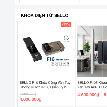
gốc
gốc
Giá
Giá
là:
là:
hiện
hiện
32.000.000₫.
15.000.000₫.
tại
tại
KHOÁ ĐIỆN TỬ SELLO
là:
là:
19.000.000₫.
-19%
10.000.000₫.
SELLO F16 Khóa Cổng Vân Tay
SELLO F105 Khóa
Chống Nước IP67, Quản Lý 2
Vân Tay APP TTLo
Chiều, TTLock
Nước IP67, Điều K
4.500.000
₫
–
5
5.900.000
₫
Giá
4.800.000
₫
gốc
Giá