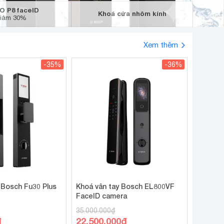
O P8 faceID
Khoá cửa nhôm kính
iảm 30%
Xem thêm
-35%
-36%
 Bosch Fu30 Plus
Khoá vân tay Bosch EL800VF
FaceID camera
35.000.000
₫
Giá
₫
22.500.000
₫