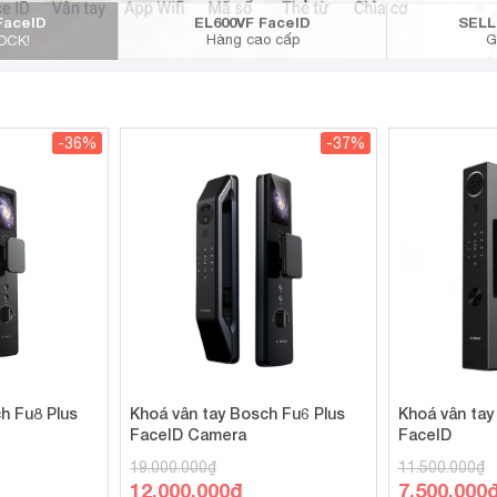
FaceID
EL600VF FaceID
SELL
Hàng cao cấp
G
OCK!
-36%
-37%
h Fu8 Plus
Khoá vân tay Bosch Fu6 Plus
Khoá vân tay
FaceID Camera
FaceID
19.000.000
₫
11.500.000
₫
Giá
Giá
12.000.000
₫
7.500.000