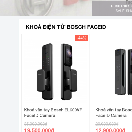
Fu30 Plus 
SALE SH
KHOÁ ĐIỆN TỬ BOSCH FACEID
-44%
Khoá vân tay Bosch EL600VF
Khoá vân tay Bosc
FaceID Camera
FaceID Camera
35.000.000
₫
20.000.000
₫
Giá
Giá
19.500.000
₫
12.900.000
₫