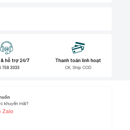
là:
là:
hiện
hiện
.
8.900.000₫.
6.500.
tại
tại
là:
là:
.
6.500.000₫.
4.500.
& hỗ trợ 24/7
Thanh toán linh hoạt
4 759 3333
CK, Ship COD
muốn
c khuyến mãi?
ệ Zalo