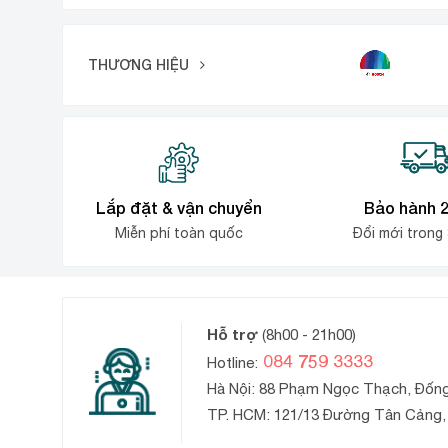
là:
hiện
5.900.000₫.
tại
THƯƠNG HIỆU
là:
4.800.000₫.
Lắp đặt & vận chuyển
Bảo hành 
Miễn phí toàn quốc
Đổi mới trong
Hỗ trợ
(8h00 - 21h00)
084 759 3333
Hotline:
Hà Nội: 88 Phạm Ngọc Thạch, Đốn
TP. HCM: 121/13 Đường Tân Cảng, 