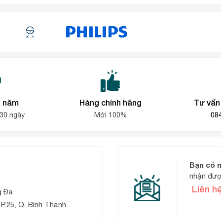
là:
là:
4.500.000₫
hiện
hiện
9.900.000₫.
6.500.000₫
đến
tại
tại
5.500.000₫
là:
là:
7.500.000₫.
3.600.000₫
2 năm
Hàng chính hãng
Tư vấn 
 30 ngày
Mới 100%
08
Bạn có 
nhận đượ
Liên h
g Đa
P.25, Q. Bình Thạnh