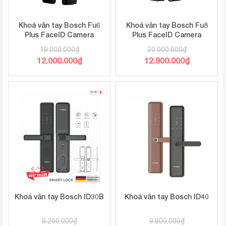
Khoá vân tay Bosch Fu6
Khoá vân tay Bosch Fu8
Plus FaceID Camera
Plus FaceID Camera
19.000.000
₫
20.000.000
₫
Giá
Giá
12.000.000
₫
12.900.000
₫
gốc
gốc
Giá
Giá
là:
là:
hiện
hiện
19.000.000₫.
20.000.000₫.
tại
tại
là:
là:
12.000.000₫.
12.900.000₫.
Khoá vân tay Bosch ID30B
Khoá vân tay Bosch ID40
8.200.000
₫
9.800.000
₫