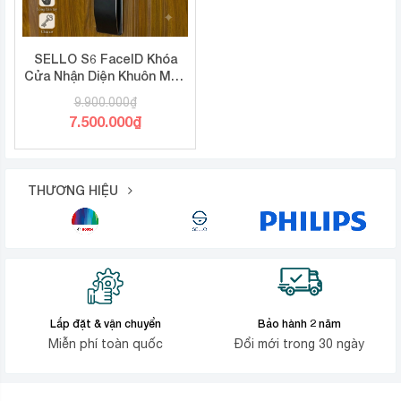
SELLO S6 FaceID Khóa
Cửa Nhận Diện Khuôn Mặt,
mở tĩnh mạch, App Tuya
9.900.000
₫
WiFi
Giá
7.500.000
₫
gốc
Giá
là:
hiện
9.900.000₫.
tại
THƯƠNG HIỆU
là:
7.500.000₫.
Lắp đặt & vận chuyển
Bảo hành 2 năm
Miễn phí toàn quốc
Đổi mới trong 30 ngày