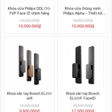
Khóa cửa Philips DDL720-
Khóa cửa thông minh
FVP Face ID chính hãng
Philips Alpha – Thiết kế
hiện đại, kết nối Bluetooth,
19.500.000
₫
13.600.000
₫
bảo mật vượt trội
Giá
Giá
15.500.000
₫
10.000.000
₫
gốc
gốc
Giá
Giá
là:
là:
hiện
hiện
19.500.000₫.
13.600.000₫.
tại
tại
là:
là:
15.500.000₫.
10.000.000₫.
Khoá vân tay Bosch EL600
Khoá vân tay Bosch
wifi
EL600F FaceID
15.000.000
₫
28.500.000
₫
Giá
Giá
9.600.000
₫
17.500.000
₫