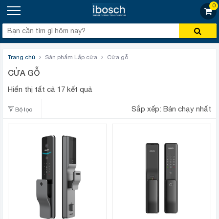
0
Trang chủ
Sản phẩm Lắp cửa
Cửa gỗ
CỬA GỖ
Hiển thị tất cả 17 kết quả
Sắp xếp:
Bán chạy nhất
Bộ lọc