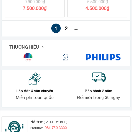
9.900.000
₫
6.500.000
₫
WiFi
TTLock
Giá
Giá
7.500.000
₫
4.500.000
₫
gốc
gốc
Giá
Giá
là:
là:
hiện
hiện
9.900.000₫.
6.500.000₫.
1
2
→
tại
tại
là:
là:
7.500.000₫.
4.500.000₫.
THƯƠNG HIỆU
Lắp đặt & vận chuyển
Bảo hành 2 năm
Miễn phí toàn quốc
Đổi mới trong 30 ngày
Hỗ trợ
(8h00 - 21h00)
084 759 3333
Hotline: