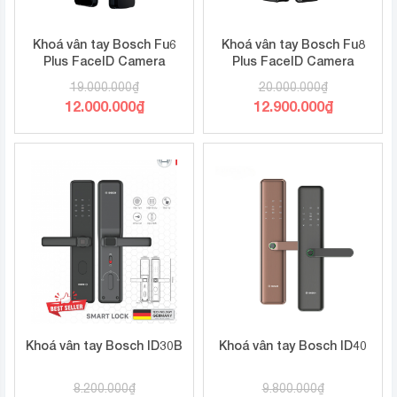
Khoá vân tay Bosch Fu6
Khoá vân tay Bosch Fu8
Plus FaceID Camera
Plus FaceID Camera
19.000.000
₫
20.000.000
₫
Giá
Giá
12.000.000
₫
12.900.000
₫
gốc
gốc
Giá
Giá
là:
là:
hiện
hiện
19.000.000₫.
20.000.000₫.
tại
tại
là:
là:
12.000.000₫.
12.900.000₫.
Khoá vân tay Bosch ID30B
Khoá vân tay Bosch ID40
8.200.000
₫
9.800.000
₫