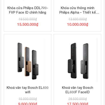
Khóa cửa Philips DDL720-
Khóa cửa thông minh
FVP Face ID chính hãng
Philips Alpha – Thiết kế
hiện đại, kết nối Bluetooth,
19.500.000
₫
13.600.000
₫
bảo mật vượt trội
Giá
Giá
15.500.000
₫
10.000.000
₫
gốc
gốc
Giá
Giá
là:
là:
hiện
hiện
19.500.000₫.
13.600.000₫.
tại
tại
là:
là:
15.500.000₫.
10.000.000₫.
Khoá vân tay Bosch EL600
Khoá vân tay Bosch
wifi
EL600F FaceID
15.000.000
₫
28.500.000
₫
Giá
Giá
9.600.000
₫
17.500.000
₫