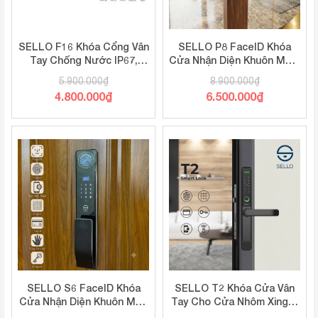
SELLO F16 Khóa Cổng Vân
SELLO P8 FaceID Khóa
Tay Chống Nước IP67,
Cửa Nhận Diện Khuôn Mặt |
Quản Lý 2 Chiều, TTLock
Camera 3.5 Inch, tĩnh
5.900.000
₫
8.900.000
₫
mạch, App Tuya WiFi
Giá
Giá
4.800.000
₫
6.500.000
₫
gốc
gốc
Giá
Giá
là:
là:
hiện
hiện
5.900.000₫.
8.900.000₫.
tại
tại
là:
là:
4.800.000₫.
6.500.000₫.
SELLO S6 FaceID Khóa
SELLO T2 Khóa Cửa Vân
Cửa Nhận Diện Khuôn Mặt,
Tay Cho Cửa Nhôm Xingfa
mở tĩnh mạch, App Tuya
| Chống Nước IP67 | App