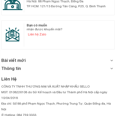
Hà Nội: 88 Phạm Ngọc Thạch, Đống Đa
TP. HCM: 121/13 Đường Tân Cảng, P.25, Q. Bình Thạnh
Bạn có muốn
nhận được khuyến mãi?
Liên hệ Zalo
Bài viết mới
Thông tin
Liên Hệ
CÔNG TY TNHH THƯƠNG MẠI VÀ XUẤT NHẬP KHẨU SELLO
MST: 0108226108 do Sở Kế hoạch và Đầu tư Thành phố Hà Nội cấp ngày
10/04/2018
Địa chỉ: Số 88 phố Phạm Ngọc Thạch, Phường Trung Tự, Quận Đống đa, Hà
Nội
✆ Hotline: 084 759 3333